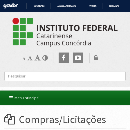
COMUNICA BR
ACESSO À INFORMAÇÃO
PARTICIPE
LEGISLAÇÃO
IR
PARA
O
CONTEÚDO
Menu principal
Compras/Licitações