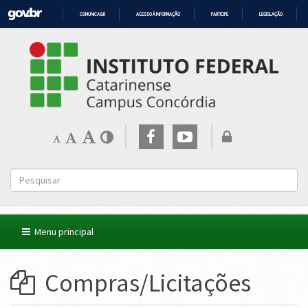
COMUNICA BR
ACESSO À INFORMAÇÃO
PARTICIPE
LEGISLAÇÃO
IR
PARA
O
CONTEÚDO
Menu principal
Compras/Licitações