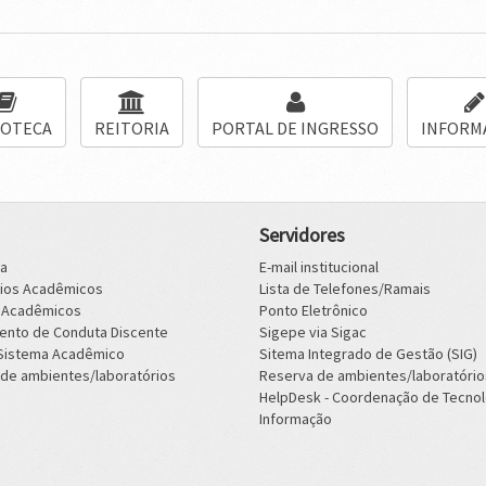
IOTECA
REITORIA
PORTAL DE INGRESSO
INFORM
Servidores
ca
E-mail institucional
rios Acadêmicos
Lista de Telefones/Ramais
s Acadêmicos
Ponto Eletrônico
ento de Conduta Discente
Sigepe via Sigac
 Sistema Acadêmico
Sitema Integrado de Gestão (SIG)
de ambientes/laboratórios
Reserva de ambientes/laboratório
HelpDesk - Coordenação de Tecnol
Informação