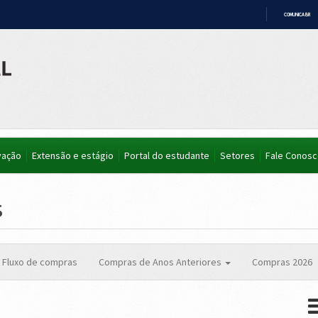
COMUNICA BR
IR
PARA
O
CONTEÚDO
vação
Extensão e estágio
Portal do estudante
Setores
Fale Conos
s
Fluxo de compras
Compras de Anos Anteriores
Compras 2026