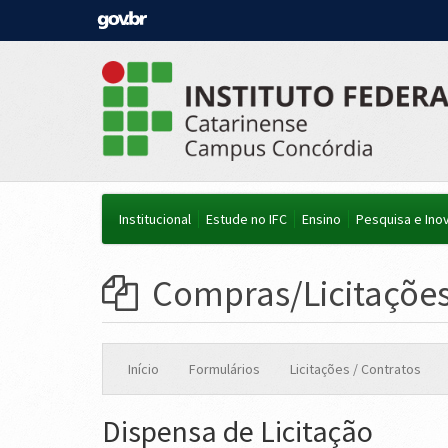
Institucional
Estude no IFC
Ensino
Pesquisa e Ino
Compras/Licitaçõe
Início
Formulários
Licitações / Contratos
Dispensa de Licitação