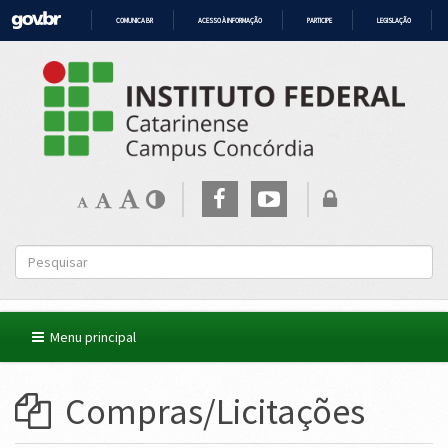
COMUNICA BR
ACESSO À INFORMAÇÃO
PARTICIPE
LEGISLAÇÃO
IR
PARA
O
CONTEÚDO
Menu principal
Compras/Licitações