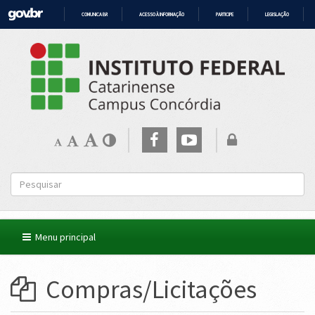
COMUNICA BR
ACESSO À INFORMAÇÃO
PARTICIPE
LEGISLAÇÃO
IR
PARA
O
CONTEÚDO
Menu principal
Compras/Licitações