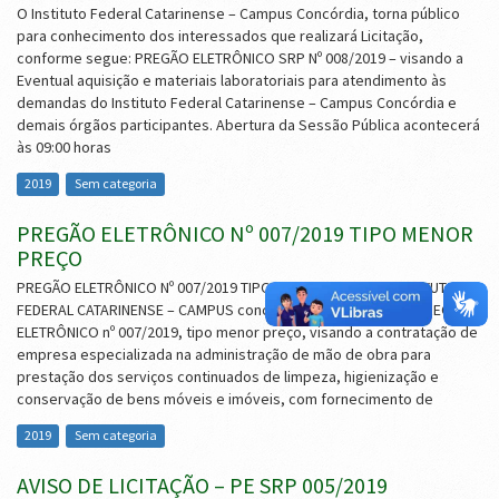
O Instituto Federal Catarinense – Campus Concórdia, torna público
para conhecimento dos interessados que realizará Licitação,
conforme segue: PREGÃO ELETRÔNICO SRP Nº 008/2019 – visando a
Eventual aquisição e materiais laboratoriais para atendimento às
demandas do Instituto Federal Catarinense – Campus Concórdia e
demais órgãos participantes. Abertura da Sessão Pública acontecerá
às 09:00 horas
2019
Sem categoria
PREGÃO ELETRÔNICO Nº 007/2019 TIPO MENOR
PREÇO
PREGÃO ELETRÔNICO Nº 007/2019 TIPO MENOR PREÇO O INSTITUTO
FEDERAL CATARINENSE – CAMPUS concórdia, torna público o PREGÃO
ELETRÔNICO nº 007/2019, tipo menor preço, visando a contratação de
empresa especializada na administração de mão de obra para
prestação dos serviços continuados de limpeza, higienização e
conservação de bens móveis e imóveis, com fornecimento de
2019
Sem categoria
AVISO DE LICITAÇÃO – PE SRP 005/2019