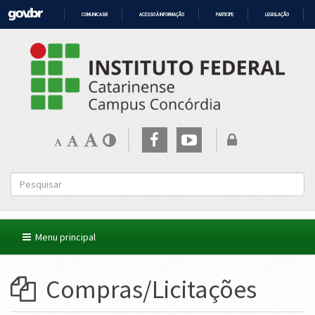
COMUNICA BR
ACESSO À INFORMAÇÃO
PARTICIPE
LEGISLAÇÃO
IR
PARA
O
CONTEÚDO
Menu principal
Compras/Licitações