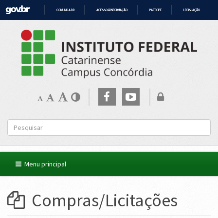
COMUNICA BR
ACESSO À INFORMAÇÃO
PARTICIPE
LEGISLAÇÃO
IR
PARA
O
CONTEÚDO
Menu principal
Compras/Licitações