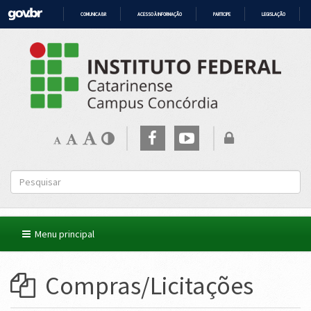
COMUNICA BR
ACESSO À INFORMAÇÃO
PARTICIPE
LEGISLAÇÃO
IR
PARA
O
CONTEÚDO
Menu principal
Compras/Licitações