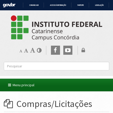
COMUNICA BR
ACESSO À INFORMAÇÃO
PARTICIPE
LEGISLAÇÃO
IR
PARA
O
CONTEÚDO
Menu principal
Compras/Licitações